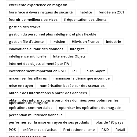
excellente expérience en magasin
faire face à divers risques de sécurité
fiabilité
fondée en 2001
fournir de meilleurs services
fréquentation des clients
gestion des stocks
gestion du personnel plus intelligent et plus flexible
gestion file d’attente
hikvision
Hikvision France
industrie
innovations autour des données
intégrité
intelligence artificielle
Internet des Objets
Internet des objets alimenté par l’IA
investissement important en R&D
IoT
Louis Goyez
maximiser les affaires
minimiser la démarque inconnue
mise en rayon
numérisation basée sur des scénarios
obtenir des informations à partir des données
obtenir des informations à partir des données pour optimiser les
opérations du magasin
opérations commerciales
optimiser les opérations du magasin
perception multidimensionnelle
performer sur la mise en rayon de ses produits
plus de 180 pays
POS
préférences d’achat
Professionnalisme
R&D
Retail
sécuriser ses produits