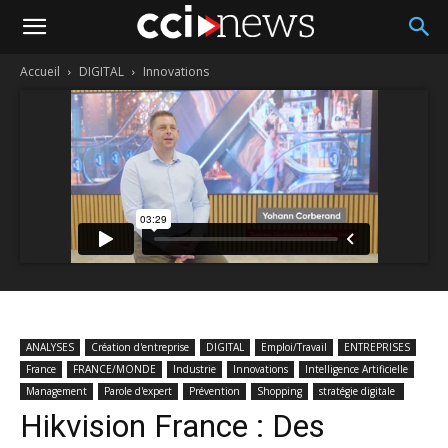
Accueil
DIGITAL
Innovations
ANALYSES
Création d'entreprise
DIGITAL
Emploi/Travail
ENTREPRISES
France
FRANCE/MONDE
Industrie
Innovations
Intelligence Artificielle
Management
Parole d'expert
Prévention
Shopping
stratégie digitale
Hikvision France : Des