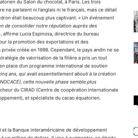
uatorien du Salon du chocolat, à Paris. Les trois
 ne parlaient ni l’anglais ni le français, mais ce détail
udron était beaucoup plus captivant.
« Un événement
n de consolider notre réputation auprès des
»
, affirme Lucia Espinosa, directrice du bureau
ur la promotion des exportations et des
 privée créée en 1998. Cependant, le pays andin ne se
atégie de valorisation de la filière a pris un tout
en place d’un programme international de soutien
inq ans, qui avait essentiellement abouti à la création
’UNOCACE), cette nouvelle phase semble plus
rcheur du CIRAD (Centre de coopération internationale
ppement), et spécialiste du cacao équatorien.
) et la Banque interaméricaine de développement
à un million de dollars. Il vise à augmenter, en étroite