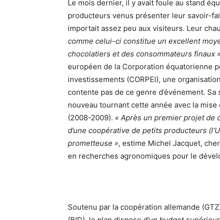
Le mois dernier, il y avait foule au stand éq
producteurs venus présenter leur savoir-faire
importait assez peu aux visiteurs. Leur cha
comme celui-ci constitue un excellent moye
chocolatiers et des consommateurs finaux 
européen de la Corporation équatorienne po
investissements (CORPEI), une organisation
contente pas de ce genre d’événement. Sa str
nouveau tournant cette année avec la mise 
(2008-2009).
« Après un premier projet de c
d’une coopérative de petits producteurs (l
prometteuse »
, estime Michel Jacquet, che
en recherches agronomiques pour le dévelo
Soutenu par la coopération allemande (GTZ
(BID), le plan dispose d’un budget supérieur 