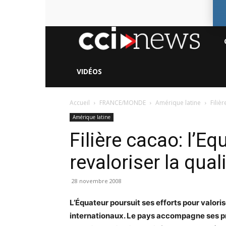
CC
Ne
VIDÉOS
Accueil
FRANCE/MONDE
Amérique latine
Filiè
Amérique latine
Filière cacao: l’E
revaloriser la qual
28 novembre 2008
L’Équateur poursuit ses efforts pour valori
internationaux. Le pays accompagne ses pr