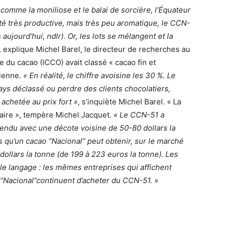
comme la moniliose et le balai de sorcière, l’Équateur
été très productive, mais très peu aromatique, le CCN-
ujourd’hui, ndlr). Or, les lots se mélangent et la
, explique Michel Barel, le directeur de recherches au
e du cacao (ICCO) avait classé « cacao fin et
rienne.
« En réalité, le chiffre avoisine les 30 %. Le
ays déclassé ou perdre des clients chocolatiers,
 achetée au prix fort »
, s’inquiète Michel Barel. « La
laire », tempère Michel Jacquet.
« Le CCN-51 a
vendu avec une décote voisine de 50-80 dollars la
s qu’un cacao “Nacional” peut obtenir, sur le marché
llars la tonne (de 199 à 223 euros la tonne). Les
e langage : les mêmes entreprises qui affichent
“Nacional”continuent d’acheter du CCN-51. »