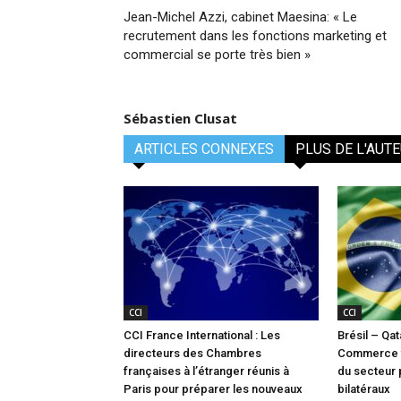
Jean-Michel Azzi, cabinet Maesina: « Le
recrutement dans les fonctions marketing et
commercial se porte très bien »
Sébastien Clusat
ARTICLES CONNEXES
PLUS DE L'AUT
CCI
CCI
CCI France International : Les
Brésil – Qa
directeurs des Chambres
Commerce ve
françaises à l’étranger réunis à
du secteur 
Paris pour préparer les nouveaux
bilatéraux