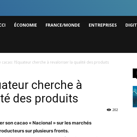
I
CCI
ÉCONOMIE
FRANCE/MONDE
ENTREPRISES
DIGI
ws
re cacao: l’Equateur cherche à revaloriser la qualité des produits
quateur cherche à
ité des produits
202
ser son cacao « Nacional » sur les marchés
oducteurs sur plusieurs fronts.