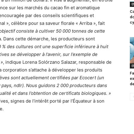
E
ence sur les marchés du cacao fin et aromatique
Ca
 encouragée par des conseils scientifiques et
do
cy
 », célèbre pour sa saveur florale « Arriba », fait
’objectif consiste à cultiver 50 000 tonnes de cette
a. Dans cette démarche, les producteurs sont
 % des cultures ont une superficie inférieure à huit
ives se développer à l’avenir, sur l’exemple de
 »
, indique Lorena Solórzano Salazar, responsable de
E
la corporation s’attache à développer les produits
Fa
ves sont actuellement certifiées par Ecocert (un
ex
de
0 pays, ndlr). Nous guidons 2 000 producteurs dans
alité et dans l’obtention de certificats biologiques. »
tives, signes de l’intérêt porté par l’Équateur à son
e.