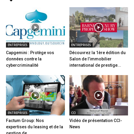
ENTREPRISES
ENTREPRISES
Capgemini : Protège vos
Découvrez la 1ère édition du
données contre la
Salon de l’immobilier
cybercriminalité
international de prestige...
ENTREPRISES
CCI
Factum Group: Nos
Vidéo de présentation CCI-
expertises du leasing et de la
News
gestion de...