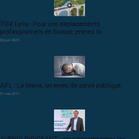
TGV Lyria : Pour vos déplacements
professionnels en Suisse, prenez la...
26 juin 2026
APL : La literie, un enjeu de santé publique
31 mai 2017
AVENIR DIRIGEANT : pour accompagner les