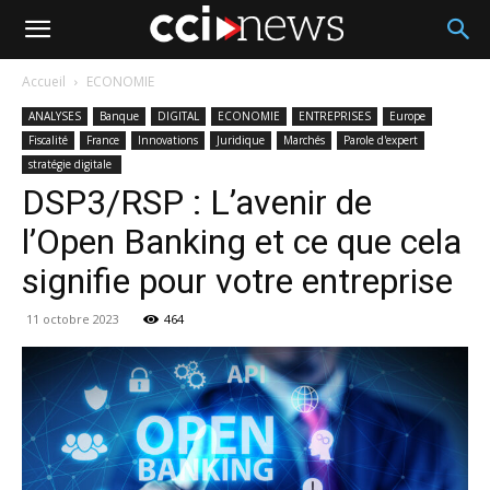
Accueil
ECONOMIE
ANALYSES
Banque
DIGITAL
ECONOMIE
ENTREPRISES
Europe
Fiscalité
France
Innovations
Juridique
Marchés
Parole d'expert
stratégie digitale
DSP3/RSP : L’avenir de
l’Open Banking et ce que cela
signifie pour votre entreprise
11 octobre 2023
464