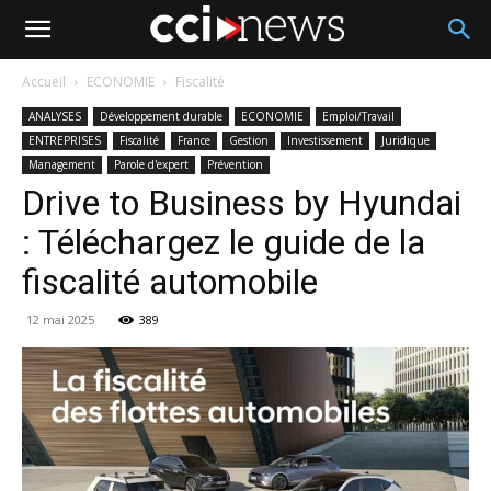
Accueil
ECONOMIE
Fiscalité
ANALYSES
Développement durable
ECONOMIE
Emploi/Travail
ENTREPRISES
Fiscalité
France
Gestion
Investissement
Juridique
Management
Parole d'expert
Prévention
Drive to Business by Hyundai
: Téléchargez le guide de la
fiscalité automobile
12 mai 2025
389