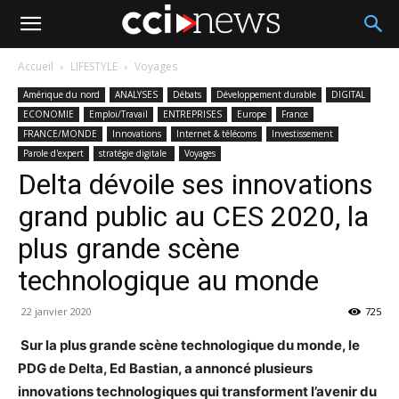
Accueil
LIFESTYLE
Voyages
Amérique du nord
ANALYSES
Débats
Développement durable
DIGITAL
ECONOMIE
Emploi/Travail
ENTREPRISES
Europe
France
FRANCE/MONDE
Innovations
Internet & télécoms
Investissement
Parole d'expert
stratégie digitale
Voyages
Delta dévoile ses innovations
grand public au CES 2020, la
plus grande scène
technologique au monde
22 janvier 2020
725
Sur la plus grande scène technologique du monde, le
PDG de Delta, Ed Bastian, a annoncé plusieurs
innovations technologiques qui transforment l’avenir du