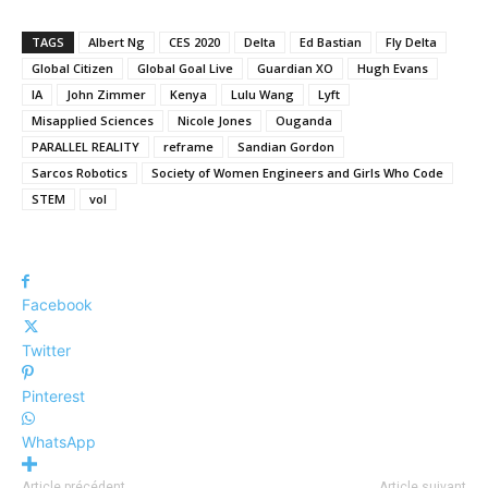
TAGS
Albert Ng
CES 2020
Delta
Ed Bastian
Fly Delta
Global Citizen
Global Goal Live
Guardian XO
Hugh Evans
IA
John Zimmer
Kenya
Lulu Wang
Lyft
Misapplied Sciences
Nicole Jones
Ouganda
PARALLEL REALITY
reframe
Sandian Gordon
Sarcos Robotics
Society of Women Engineers and Girls Who Code
STEM
vol
Facebook
Twitter
Pinterest
WhatsApp
Article précédent
Article suivant