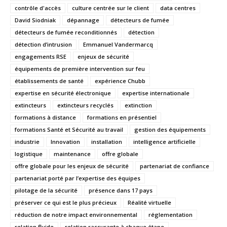
contrôle d'accès
culture centrée sur le client
data centres
David Siodniak
dépannage
détecteurs de fumée
détecteurs de fumée reconditionnés
détection
détection d’intrusion
Emmanuel Vandermarcq
engagements RSE
enjeux de sécurité
équipements de première intervention sur feu
établissements de santé
expérience Chubb
expertise en sécurité électronique
expertise internationale
extincteurs
extincteurs recyclés
extinction
formations à distance
formations en présentiel
formations Santé et Sécurité au travail
gestion des équipements
industrie
Innovation
installation
intelligence artificielle
logistique
maintenance
offre globale
offre globale pour les enjeux de sécurité
partenariat de confiance
partenariat porté par l’expertise des équipes
pilotage de la sécurité
présence dans 17 pays
préserver ce qui est le plus précieux
Réalité virtuelle
réduction de notre impact environnemental
réglementation
relation fluide
relation rassurante à chaque étape