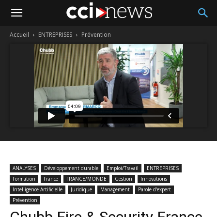
Accueil
ENTREPRISES
Prévention
ANALYSES
Développement durable
Emploi/Travail
ENTREPRISES
Formation
France
FRANCE/MONDE
Gestion
Innovations
Intelligence Artificielle
Juridique
Management
Parole d'expert
Prévention
Chubb Fire & Security France