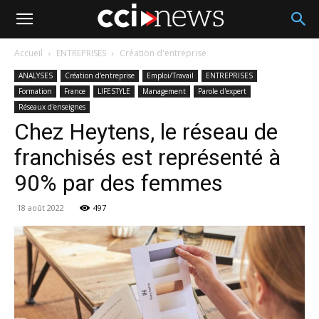
Accueil
ENTREPRISES
Création d'entreprise
ANALYSES
Création d'entreprise
Emploi/Travail
ENTREPRISES
Formation
France
LIFESTYLE
Management
Parole d'expert
Réseaux d'enseignes
Chez Heytens, le réseau de
franchisés est représenté à
90% par des femmes
18 août 2022
497