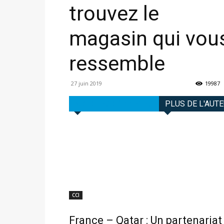
trouvez le
magasin qui vou
ressemble
27 juin 2019
19987
ARTICLES CONNEXES
PLUS DE L'AUT
CCI
France – Qatar : Un partenariat