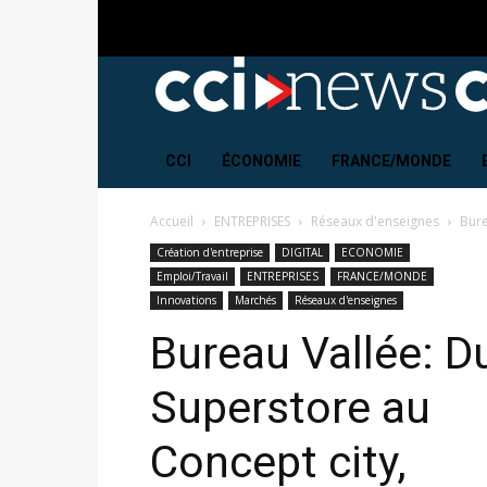
CCI
ÉCONOMIE
FRANCE/MONDE
Accueil
ENTREPRISES
Réseaux d'enseignes
Bure
Création d'entreprise
DIGITAL
ECONOMIE
Emploi/Travail
ENTREPRISES
FRANCE/MONDE
Innovations
Marchés
Réseaux d'enseignes
Bureau Vallée: D
Superstore au
Concept city,