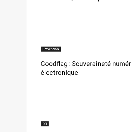
Prévention
Goodflag : Souveraineté numériq
électronique
CCI