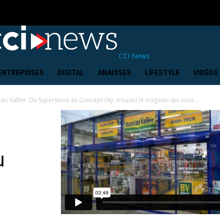
CCI News
ENTREPRISES
DIGITAL
ANALYSES
LIFESTYLE
VIDÉOS
au Vallée: Du Superstore au Concept city, trouvez le magasin qui vous...
u