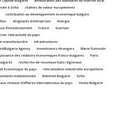
ir Liquide Bulgarie
amélioration des standards du marché local
sée à Sofia
chaînes de valeur européennes
contribution au développement économique bulgare
Dior
dirigeants d’entreprises
énergie
eux d’investissement
France
Guerlain
ver l’attractivité du pays
ie manufacturière
Infrastructures
estBulgaria Agency
investisseurs étrangers
Marie Dumoulin
uissance des relations économiques franco-bulgares
Paris
bulgares
recherche de nouveaux hubs régionaux
vité économique du pays
relocalisation industrielle européenne
entants institutionnels
Robertet Bulgarie
Sofia
paux réseaux d’affaires internationaux du pays
Veolia Bulgarie