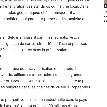
, a salué le rôle des entreprises distinguées dans la
s l’amélioration des standards du marché local. Dans
E
Fa
certitudes géopolitiques et économiques, il a
ex
té politique bulgare pour préserver l’attractivité du
de
 en Bulgarie figurent parmi les lauréats.
Veolia
a gestion de concessions liées à l’eau et pour ses
30 millions d’euros dans la préservation des
s.
 distingué pour sa valorisation de la production
 lavande, utilisées dans certaines des plus grandes
ior
ou
Guerlain
. Cette reconnaissance illustre le poids
ques bulgares dans les chaînes de valeur européennes.
rie
poursuit son expansion industrielle dans le pays
Pirdop représentant près de 100 millions d’euros