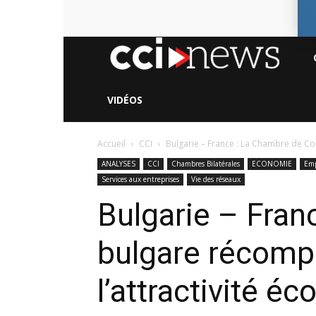
CC
Ne
VIDÉOS
Accueil
CCI
Bulgarie – France : La Chambre de C
ANALYSES
CCI
Chambres Bilatérales
ECONOMIE
Emp
Services aux entreprises
Vie des réseaux
Bulgarie – Fra
bulgare récompe
l’attractivité 