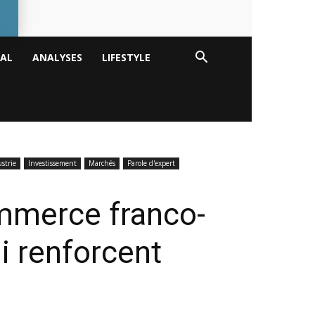
TAL
ANALYSES
LIFESTYLE
strie
Investissement
Marchés
Parole d'expert
mmerce franco-
i renforcent