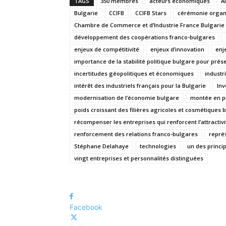
TAGS
350 membres
acteurs économiques
A
Bulgarie
CCIFB
CCIFB Stars
cérémonie organi
Chambre de Commerce et d’Industrie France Bulgarie
développement des coopérations franco-bulgares
enjeux de compétitivité
enjeux d’innovation
enj
importance de la stabilité politique bulgare pour préser
incertitudes géopolitiques et économiques
industr
intérêt des industriels français pour la Bulgarie
Inv
modernisation de l’économie bulgare
montée en p
poids croissant des filières agricoles et cosmétiques 
récompenser les entreprises qui renforcent l’attracti
renforcement des relations franco-bulgares
représ
Stéphane Delahaye
technologies
un des princi
vingt entreprises et personnalités distinguées
Facebook