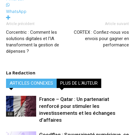
WhatsApp
Article précédent
Article suivant
Corcentric : Comment les
CORTEX : Confiez-nous vos
solutions digitales et l’IA
envois pour gagner en
transforment la gestion de
performance
dépenses ?
La Redaction
ARTICLES CONNEXES
PLUS DE L'AUTEUR
France – Qatar : Un partenariat
renforcé pour stimuler les
investissements et les échanges
CCI
d’affaires
Goodflag : Souveraineté numérique, ce