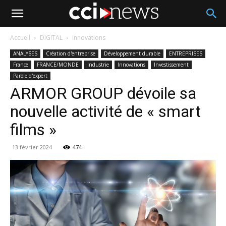
Accueil
DIGITAL
Innovations
ANALYSES
Création d'entreprise
Développement durable
ENTREPRISES
France
FRANCE/MONDE
Industrie
Innovations
Investissement
Parole d'expert
ARMOR GROUP dévoile sa
nouvelle activité de « smart
films »
13 février 2024
474