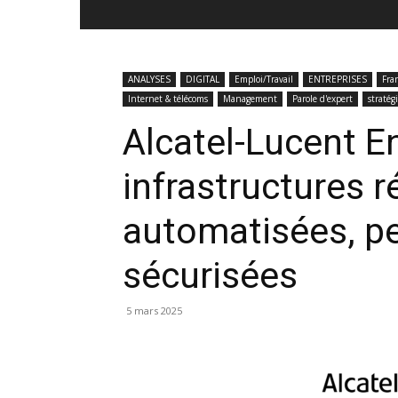
ANALYSES
DIGITAL
Emploi/Travail
ENTREPRISES
Fra
Internet & télécoms
Management
Parole d'expert
stratég
Alcatel-Lucent En
infrastructures 
automatisées, p
sécurisées
5 mars 2025