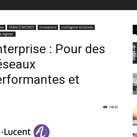
nce
FRANCE/MONDE
Innovations
Intelligence Artificielle
ie digitale
terprise : Pour des
réseaux
erformantes et
14042