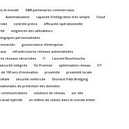
ans le monde
3400 partenaires commerciaux
Automatisation
capacité d'intégration très simple
Cloud
risée
contrôle précis
efficacité opérationnelle
ité
exigences des utilisateurs
ologiques personnalisées
connecté»
gouvernance d’entreprise
eaux
infrastructures réseaux automatisées
ures réseaux sécurisées
IT
Laurent Bouchoucha
sécurité intégrée
On Premise
optimisation réseau
OT
s de 100 ans d'innovation
proximité
proximité locale
iétale
sécurité renforcée
Shortest Path Bridging
rnationales de protection des données
e communications
solutions de réseau
sur site
travail hybride
un million de clients dans le monde entier