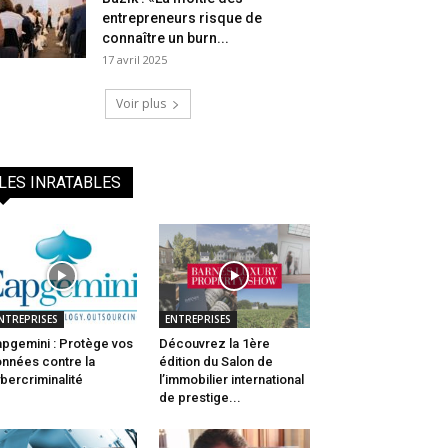
entrepreneurs risque de
connaître un burn...
17 avril 2025
Voir plus
LES INRATABLES
NTREPRISES
ENTREPRISES
pgemini : Protège vos
Découvrez la 1ère
nnées contre la
édition du Salon de
bercriminalité
l’immobilier international
de prestige...