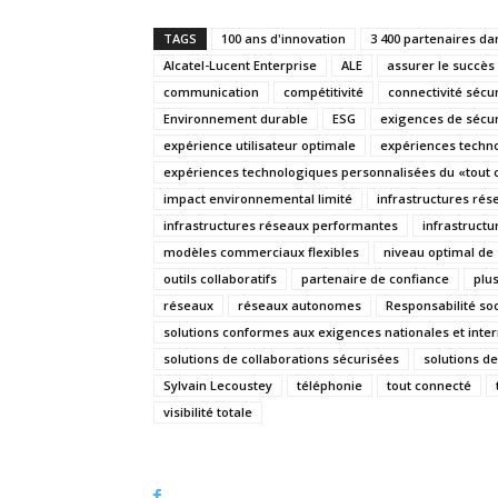
TAGS
100 ans d'innovation
3 400 partenaires d
Alcatel-Lucent Enterprise
ALE
assurer le succès
communication
compétitivité
connectivité sécu
Environnement durable
ESG
exigences de sécur
expérience utilisateur optimale
expériences techn
expériences technologiques personnalisées du «tout 
impact environnemental limité
infrastructures rés
infrastructures réseaux performantes
infrastruct
modèles commerciaux flexibles
niveau optimal de 
outils collaboratifs
partenaire de confiance
plu
réseaux
réseaux autonomes
Responsabilité soc
solutions conformes aux exigences nationales et inte
solutions de collaborations sécurisées
solutions d
Sylvain Lecoustey
téléphonie
tout connecté
visibilité totale